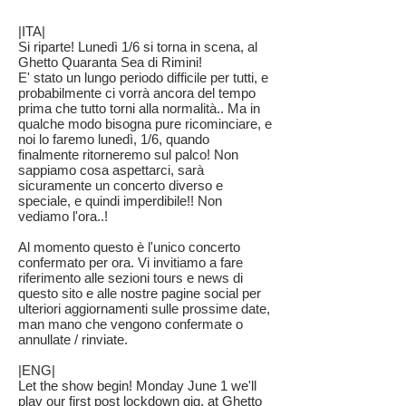
|ITA|
Si riparte! Lunedì 1/6 si torna in scena, al
Ghetto Quaranta Sea di Rimini!
E' stato un lungo periodo difficile per tutti, e
probabilmente ci vorrà ancora del tempo
prima che tutto torni alla normalità.. Ma in
qualche modo bisogna pure ricominciare, e
noi lo faremo lunedì, 1/6, quando
finalmente ritorneremo sul palco! Non
sappiamo cosa aspettarci, sarà
sicuramente un concerto diverso e
speciale, e quindi imperdibile!! Non
vediamo l'ora..!
Al momento questo è l'unico concerto
confermato per ora. Vi invitiamo a fare
riferimento alle sezioni tours e news di
questo sito e alle nostre pagine social per
ulteriori aggiornamenti sulle prossime date,
man mano che vengono confermate o
annullate / rinviate.
|ENG|
Let the show begin! Monday June 1 we'll
play our first post lockdown gig, at Ghetto