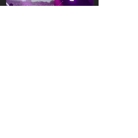
23 Aug, 2025
NEW 2025 TOUR PICS
We've just updated the image
gallery with some Reassemble Tour
pics