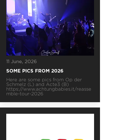
11 June, 2026
SOME PICS FROM 2026
Here are some pics from Op der
Schmelz (L) and Acte3 (B)
https://www.achtungbabies.it/reasse
mble-tour-2026