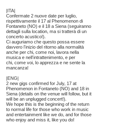
|ITA|
Confermate 2 nuove date per luglio,
rispettivamente il 17 al Phenomenon di
Fontaneto (NO) e il 18 a Siena (seguiranno
dettagli sulla location, ma si tratterà di un
concerto acustico!).
Ci auguriamo che questo possa essere
davvero l'inizio del ritorno alla normalità
anche per chi, come noi, lavora nella
musica e nell'intrattenimento, e per
chi, come voi, lo apprezza e ne sente la
mancanza!
|ENG|
2 new gigs confirmed for July, 17 at
Phenomenon in Fontaneto (NO) and 18 in
Siena (details on the venue will follow, but it
will be an unplugged concert!).
We hope this is the beginning of the return
to normal life for those who work in music
and entertainment like we do, and for those
who enjoy and miss it, like you do!