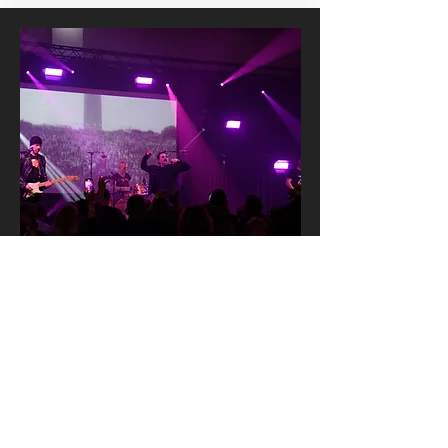
23 Aug, 2025
NEW 2025 TOUR PICS
We've just updated the image
gallery with some Reassemble Tour
pics