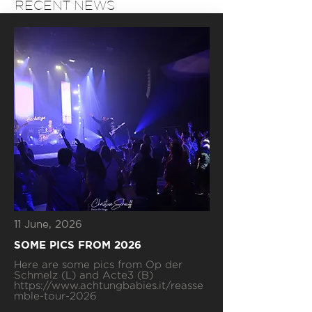
RECENT NEWS
11 June, 2026
SOME PICS FROM 2026
Here are some pics from Op der
Schmelz (L) and Acte3 (B)
https://www.achtungbabies.it/reasse
mble-tour-2026